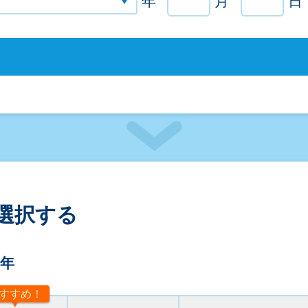
年
月
日
選択する
1年
すすめ！